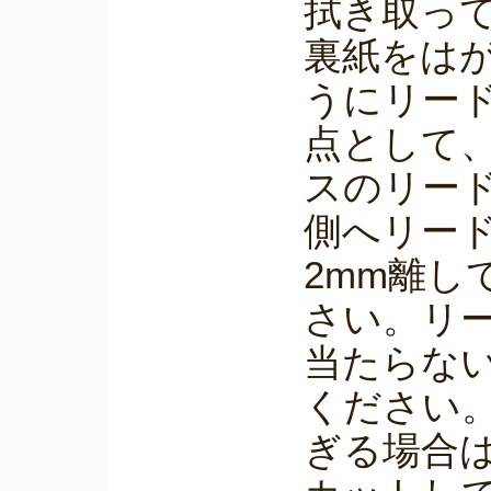
拭き取っ
裏紙をは
うにリー
点として
スのリー
側へリード
2mm離し
さい。リ
当たらな
ください
ぎる場合