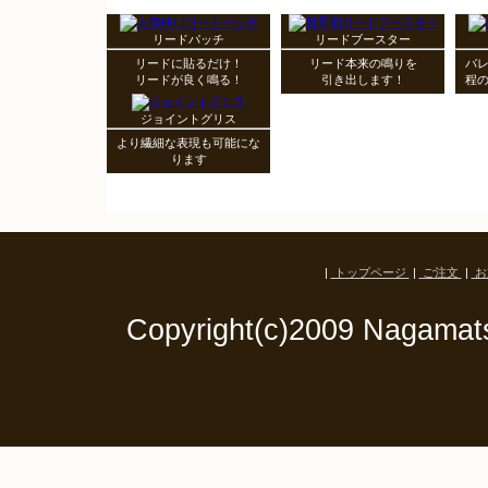
リードパッチ
リードブースター
リードに貼るだけ！
リード本来の鳴りを
バ
リードが良く鳴る！
引き出します！
程
ジョイントグリス
より繊細な表現も可能にな
ります
|
トップページ
|
ご注文
|
お
Copyright(c)2009 Nagamats