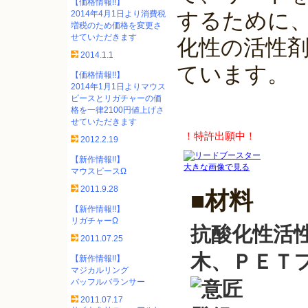
【価格情報!!】
するために
2014年4月1日より消費税
増税のため価格を変更さ
せていただきます
化性の活性
2014.1.1
ています。
【価格情報!!】
2014年1月1日よりマウス
ピースとリガチャーの価
格を一律2100円値上げさ
せていただきます
！特許出願中！
2012.2.19
【新作情報!!】
大きな画像で見る
マウスピースΩ
2011.9.28
■材料
【新作情報!!】
リガチャーΩ
抗酸化性活
2011.07.25
木、ＰＥＴ
【新作情報!!】
マジカルリング
バッフルバランサー
2011.07.17