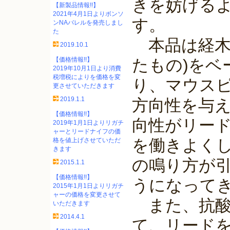
きを妨げる
【新製品情報!!】
2021年4月1日よりボンソ
す。
ンNAバレルを発売しまし
た
本品は経木
2019.10.1
【価格情報!!】
たもの)をベ
2019年10月1日より消費
税増税によりを価格を変
り、マウス
更させていただきます
2019.1.1
方向性を与
【価格情報!!】
向性がリー
2019年1月1日よりリガチ
ャーとリードナイフの価
を働きよく
格を値上げさせていただ
きます
の鳴り方が
2015.1.1
【価格情報!!】
うになって
2015年1月1日よりリガチ
ャーの価格を変更させて
また、抗酸
いただきます
2014.4.1
て、リード