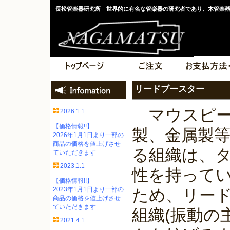
長松管楽器研究所 世界的に有名な管楽器の研究者であり、木管楽
リードブースター
マウスピー
2026.1.1
【価格情報!!】
製、金属製等
2026年1月1日より一部の
商品の価格を値上げさせ
る組織は、
ていただきます
2023.1.1
性を持って
【価格情報!!】
2023年1月1日より一部の
ため、リー
商品の価格を値上げさせ
ていただきます
組織(振動の
2021.4.1