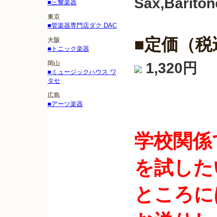
Sax,Barito
■三響楽器
東京
■管楽器専門店ダク DAC
■定価（税
大阪
■トニック楽器
岡山
1,320円
■ミュージックハウス ワ
タセ
広島
■アーツ楽器
学校関係
を試した
ところに