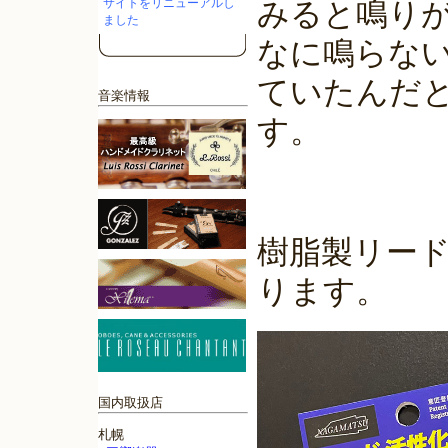
サイトをリニューアルし
みると鳴り
ました
なに鳴らな
ていたんだ
音楽情報
す。
樹脂製リー
ります。
国内取扱店
札幌