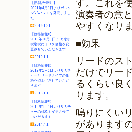
す。これを
【新製品情報!!】
2021年4月1日よりボンソ
演奏者の意
ンNAバレルを発売しまし
た
やすくなり
2019.10.1
【価格情報!!】
2019年10月1日より消費
■効果
税増税によりを価格を変
更させていただきます
2019.1.1
リードのス
【価格情報!!】
だけでリー
2019年1月1日よりリガチ
ャーとリードナイフの価
格を値上げさせていただ
るくらい良
きます
ります。
2015.1.1
【価格情報!!】
2015年1月1日よりリガチ
鳴りにくい
ャーの価格を変更させて
いただきます
があります
2014.4.1