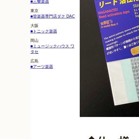
■三響楽器
東京
■管楽器専門店ダク DAC
大阪
■トニック楽器
岡山
■ミュージックハウス ワ
タセ
広島
■アーツ楽器