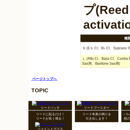
プ(Reed
activati
種
Ｓ (E♭ Cl、B♭ Cl、Soprano 
Ｌ (Alto Cl、Bass Cl、Contra 
Sax用、Baritone Sax用)
ページトップへ
TOPIC
リードパッチ
リードブースター
リードに貼るだけ！
リード本来の鳴りを
バ
リードが良く鳴る！
引き出します！
程
ジョイントグリス