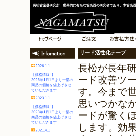
長松管楽器研究所 世界的に有名な管楽器の研究者であり、木管楽
リード活性化テープ
長松が長年
2026.1.1
【価格情報!!】
ード改善ツ
2026年1月1日より一部の
商品の価格を値上げさせ
す。今まで
ていただきます
2023.1.1
思いつかな
【価格情報!!】
2023年1月1日より一部の
ードが驚く
商品の価格を値上げさせ
ていただきます
します。効
2021.4.1