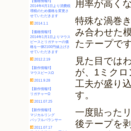
用率が高く
【価格情報!!】
2014年4月1日より消費税
増税のため価格を変更さ
せていただきます
特殊な渦巻
2014.1.1
み合わせた
【価格情報!!】
2014年1月1日よりマウス
たテープで
ピースとリガチャーの価
格を一律2100円値上げさ
せていただきます
見た目では
2012.2.19
【新作情報!!】
が、1ミクロ
マウスピースΩ
2011.9.28
工夫が盛り
【新作情報!!】
す。
リガチャーΩ
2011.07.25
一度貼った
【新作情報!!】
マジカルリング
バッフルバランサー
後テープを
2011.07.17